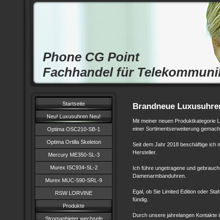
Phone CG Point
Fachhandel für Telekommuni
Startseite
Brandneue Luxusuhre
Neu! Luxusuhren Neu!
Mit meiner neuen Produktkategorie 
einer Sortimentserweiterung gemach
Optima OSC210-SB-1
Optima Ortilla Skeleton
Seit dem Jahr 2018 beschäftige ich m
Hersteller.
Mercury ME350-SL-3
Murex ISC934-SL-2
Ich führe ungetragene und gebrauch
Damenarmbanduhren.
Murex MUC-590-SRL-9
Egal, ob Sie Limited Edition oder Sta
RSW LORVINE
fündig.
Produkte
Durch unsere jahrelangen Kontakte 
Stromanbieter wechseln