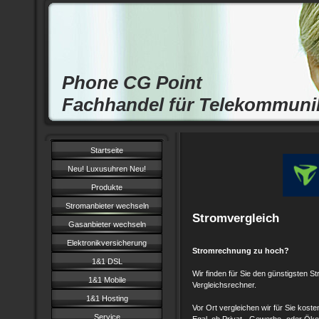
Phone CG Point
Fachhandel für Telekommuni
Startseite
Neu! Luxusuhren Neu!
Produkte
Stromanbieter wechseln
Stromvergleich
Gasanbieter wechseln
Elektronikversicherung
Stromrechnung zu hoch?
1&1 DSL
Wir finden für Sie den günstigsten 
1&1 Mobile
Vergleichsrechner.
1&1 Hosting
Vor Ort vergleichen wir für Sie koste
Service