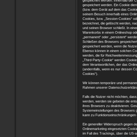
gespeichert werden. Innerhalb der 
gespeichert werden. Ein Cookie dien
(bzw. dem Gerät auf dem das Cookie
seinem Besuch innerhalb eines Onli
Cookies, bzw. „Session-Cookies“ od
bezeichnet, die gelöscht werden, na
und seinen Browser schließt. In eine
Warenkorbs in einem Onlineshop oder
„permanent“ oder „persistent“ werd
Schließen des Browsers gespeichert 
gespeichert werden, wenn die Nutz
Ebenso können in einem solchen Coo
werden, die für Reichweitenmessun
„Third-Party-Cookie“ werden Cookies
dem Verantwortlichen, der das Onlin
(andernfalls, wenn es nur dessen Co
Cookies“).
Wir können temporäre und permanent
Rahmen unserer Datenschutzerkläru
Falls die Nutzer nicht möchten, das
werden, werden sie gebeten die ent
ihres Browsers zu deaktivieren. Ge
Systemeinstellungen des Browsers 
kann zu Funktionseinschränkungen 
Ein genereller Widerspruch gegen d
Onlinemarketing eingesetzten Cookies
im Fall des Trackings, über die US-