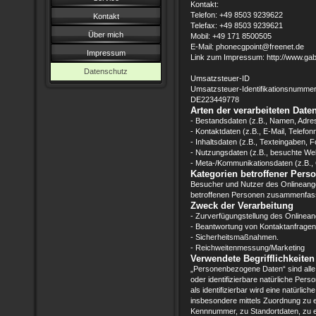
Kontakt:
Telefon: +49 8503 9239622
Kontakt
Telefax: +49 8503 9239621
Über mich
Mobil: +49 171 8500505
E-Mail: phonecgpoint@freenet.de
Impressum
Link zum Impressum: http://www.g
Datenschutz
Umsatzsteuer-ID
Umsatzsteuer-Identifikationsnumme
DE223449778
Arten der verarbeiteten Daten
- Bestandsdaten (z.B., Namen, Adre
- Kontaktdaten (z.B., E-Mail, Telefo
- Inhaltsdaten (z.B., Texteingaben, F
- Nutzungsdaten (z.B., besuchte Webs
- Meta-/Kommunikationsdaten (z.B., 
Kategorien betroffener Pers
Besucher und Nutzer des Onlineange
betroffenen Personen zusammenfass
Zweck der Verarbeitung
- Zurverfügungstellung des Onlinean
- Beantwortung von Kontaktanfragen
- Sicherheitsmaßnahmen.
- Reichweitenmessung/Marketing
Verwendete Begrifflichkeiten
„Personenbezogene Daten“ sind alle In
oder identifizierbare natürliche Per
als identifizierbar wird eine natürlic
insbesondere mittels Zuordnung zu 
Kennnummer, zu Standortdaten, zu e