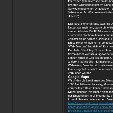
Interessen (d.h. Interesse an der An
unseres Onlineangebotes im Sinne des
Serviceangebote von Drittanbietern e
Videos oder Schriftarten einzubinden
“Inhalte”).
Dies setzt immer voraus, dass die Dri
Nutzer wahrnehmen, da sie ohne die 
senden könnten. Die IP-Adresse ist da
erforderlich. Wir bemühen uns nur so
Anbieter die IP-Adresse lediglich zur
Drittanbieter können ferner so genan
"Web Beacons" bezeichnet) für stat
Durch die "Pixel-Tags" können Infor
Seiten dieser Website ausgewertet 
können ferner in Cookies auf dem G
anderem technische Informationen 
Webseiten, Besuchszeit sowie weit
Onlineangebotes enthalten, als auch
verbunden werden.
Google Maps
Wir binden die Landkarten des Dien
1600 Amphitheatre Parkway, Mountai
verarbeiteten Daten können insbeso
Nutzer gehören, die jedoch nicht ohn
der Einstellungen ihrer Mobilgeräte
in den USA verarbeitet werden. Date
https://www.google.com/policies/priv
https://adssettings.google.com/authe
Erstellt mit Datenschutz-Generator