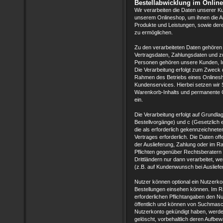
Bestellabwicklung im Onli
Wir verarbeiten die Daten unserer 
unserem Onlineshop, um ihnen die A
Produkte und Leistungen, sowie der
zu ermöglichen.
Zu den verarbeiteten Daten gehöre
Vertragsdaten, Zahlungsdaten und zu
Personen gehören unsere Kunden, In
Die Verarbeitung erfolgt zum Zweck 
Rahmen des Betriebs eines Onlinesh
Kundenservices. Hierbei setzen wir 
Warenkorb-Inhalts und permanente C
ein.
Die Verarbeitung erfolgt auf Grundlag
Bestellvorgänge) und c (Gesetzlich 
die als erforderlich gekennzeichnet
Vertrages erforderlich. Die Daten o
der Auslieferung, Zahlung oder im R
Pflichten gegenüber Rechtsberatern
Drittländern nur dann verarbeitet, wen
(z.B. auf Kundenwunsch bei Ausliefe
Nutzer können optional ein Nutzerko
Bestellungen einsehen können. Im R
erforderlichen Pflichtangaben den Nut
öffentlich und können von Suchmasch
Nutzerkonto gekündigt haben, werde
gelöscht, vorbehaltlich deren Aufbew