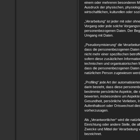
einem oder mehreren besonderen Mer
Ausdruck der physischen, physiolog
wirtschaftlichen, kulturellen oder soz
„Verarbeitung“ ist jeder mit oder ohn
Vorgang oder jede solche Vorgangs
personenbezogenen Daten. Der Begrif
Umgang mit Daten.
„Pseudonymisierung“ die Verarbeitu
dass die personenbezogenen Daten o
nicht mehr einer spezifischen betr
sofern diese zusätzlichen Informat
technischen und organisatorischen 
dass die personenbezogenen Daten nich
natürlichen Person zugewiesen wer
„Profiling“ jede Art der automatisie
darin besteht, dass diese persone
bestimmte persönliche Aspekte, die s
bewerten, insbesondere um Aspekte be
Gesundheit, persönliche Vorlieben, I
Aufenthaltsort oder Ortswechsel die
vorherzusagen.
Als „Verantwortlicher“ wird die natür
Einrichtung oder andere Stelle, die 
Zwecke und Mittel der Verarbeitung
bezeichnet.