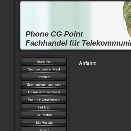
Phone CG Point
Fachhandel für Telekommuni
Startseite
Anfahrt
Neu! Luxusuhren Neu!
Produkte
Stromanbieter wechseln
Gasanbieter wechseln
Elektronikversicherung
1&1 DSL
1&1 Mobile
1&1 Hosting
Service